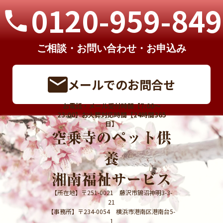
0120-959-849
phone
ご相談・お問い合わせ
・お申込み
email
メールでのお問合せ
お電話・メール受付時間【7:00～
23:00】お火葬対応時間【24時間365
日】
空乗寺のペット供
養
湘南福祉サービス
【所在地】〒251-0021 藤沢市鵠沼神明3-3-
21
【事務所】〒234-0054 横浜市港南区港南台5-
1