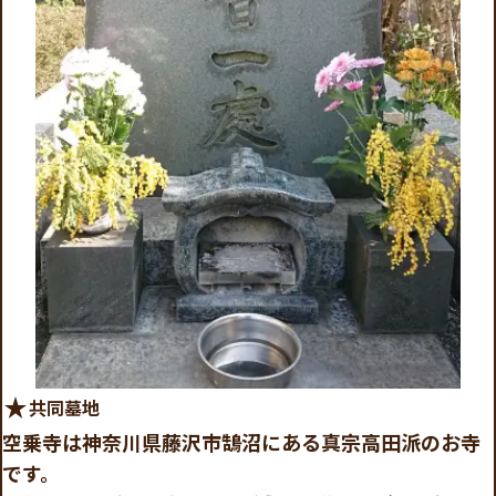
star_rate
共同墓地
空乗寺は神奈川県藤沢市鵠沼にある真宗高田派のお寺
です。