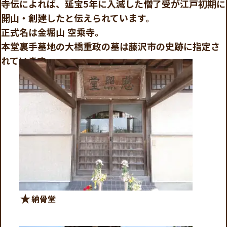
寺伝によれば、延宝5年に入滅した僧了受が江戸初期に
開山・創建したと伝えられています。
正式名は金堀山 空乘寺。
本堂裏手墓地の大橋重政の墓は藤沢市の史跡に指定さ
れています。
star_rate
納骨堂