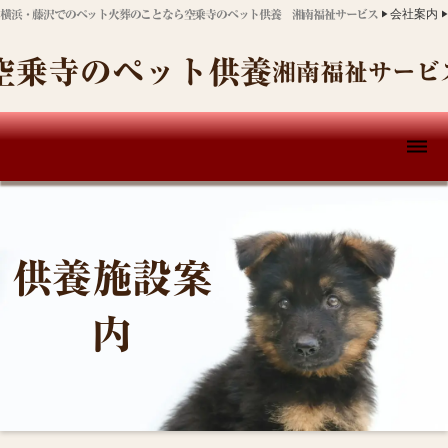
横浜・藤沢でのペット火葬のことなら空乗寺のペット供養 湘南福祉サービス
会社案内
play_arrow
play_arr
空乗寺のペット供養
湘南福祉サービ
dehaze
供養施設案
内