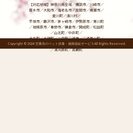
【対応地域】神奈川県全域／横浜市／川崎市／
厚木市／大和市／海老名市／座間市／綾瀬市／
愛川町／清川村／
平塚市／藤沢市／茅ヶ崎市／伊勢原市／寒川町
／相模原市／秦野市／鎌倉市／開成町／松田町
／山北町／中井町／
大井町／大磯町／二宮町三浦市／三浦葉山町／
逗子市／横須賀市／小田原市／南足柄市箱根町
Copyright © 2024 空乗寺のペット供養・湘南福祉サービスAll Rights Reserved.
／湯河原町／真鶴町