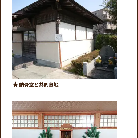
star_rate
納骨堂と共同墓地