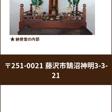
star_rate
納骨堂の内部
〒251-0021 藤沢市鵠沼神明3-3-
21